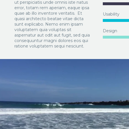
ut perspiciatis unde omnis iste natus
error, totam rem aperiam, eaque ipsa
quae ab illo inventore veritatis. Et
Usability
quasi architecto beatae vitae dicta
sunt explicabo. Nemo enim ipsam
voluptatem quia voluptas sit
Design
aspernatur aut odit aut fugit, sed quia
consequuntur magni dolores eos qui
ratione voluptatem sequi nesciunt.