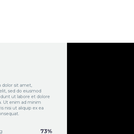
dolor sit amet,
elit, sed do eiusmod
dunt ut labore et dolore
a. Ut enim ad minim
s nisi ut aliquip ex ea
nsequat.
73%
g