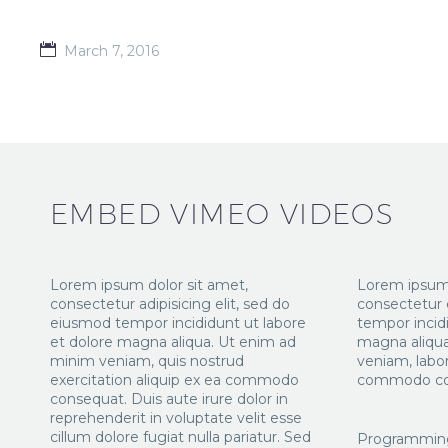
March 7, 2016
EMBED VIMEO VIDEOS
Lorem ipsum dolor sit amet,
Lorem ipsum 
consectetur adipisicing elit, sed do
consectetur 
eiusmod tempor incididunt ut labore
tempor incidi
et dolore magna aliqua. Ut enim ad
magna aliqu
minim veniam, quis nostrud
veniam, labori
exercitation aliquip ex ea commodo
commodo co
consequat. Duis aute irure dolor in
reprehenderit in voluptate velit esse
cillum dolore fugiat nulla pariatur. Sed
Programmin