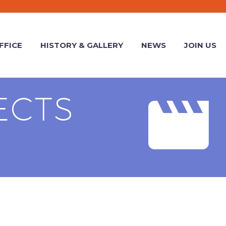
FFICE
HISTORY & GALLERY
NEWS
JOIN US


ECTS