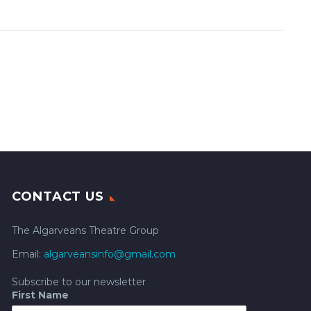
CONTACT US
The Algarveans Theatre Group
Email:
algarveansinfo@gmail.com
Subscribe to our newsletter
First Name