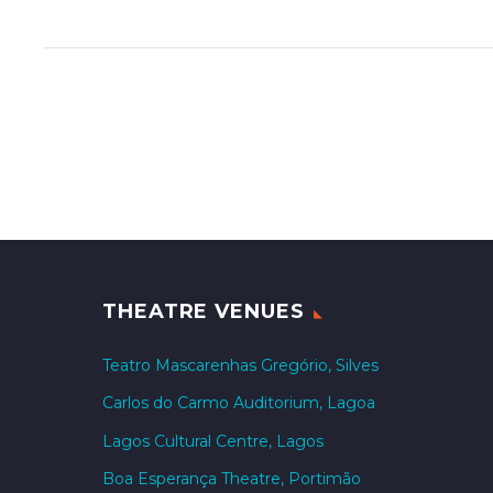
THEATRE VENUES
Teatro Mascarenhas Gregório, Silves
Carlos do Carmo Auditorium, Lagoa
Lagos Cultural Centre, Lagos
Boa Esperança Theatre, Portimão